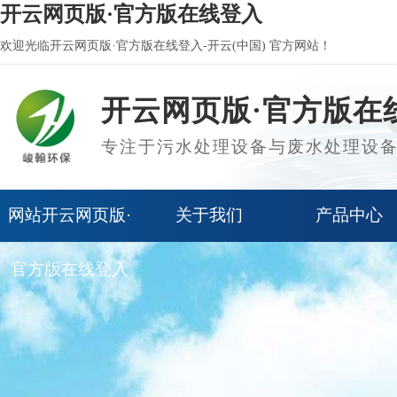
开云网页版·官方版在线登入
欢迎光临开云网页版·官方版在线登入-开云(中国) 官方网站！
开云网页版·官方版在线
专注于污水处理设备与废水处理设
网站开云网页版·
关于我们
产品中心
官方版在线登入