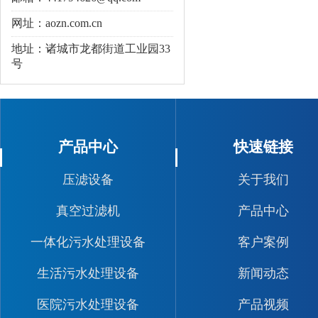
网址：aozn.com.cn
地址：诸城市龙都街道工业园33
号
产品中心
快速链接
压滤设备
关于我们
真空过滤机
产品中心
一体化污水处理设备
客户案例
生活污水处理设备
新闻动态
医院污水处理设备
产品视频