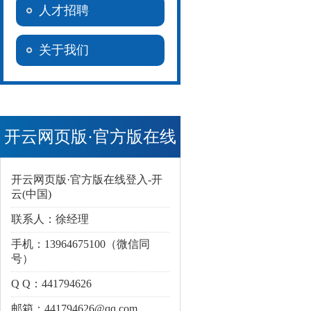
人才招聘
关于我们
开云网页版·官方版在线
登入-开云(中国)
开云网页版·官方版在线登入-开
云(中国)
联系人：徐经理
手机：13964675100（微信同
号）
Q Q：441794626
邮箱：441794626@qq.com