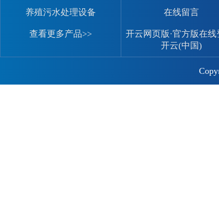
养殖污水处理设备
在线留言
查看更多产品>>
开云网页版·官方版在线
开云(中国)
Cop