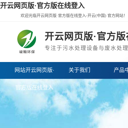
开云网页版·官方版在线登入
欢迎光临开云网页版·官方版在线登入-开云(中国) 官方网站！
开云网页版·官方版
专注于污水处理设备与废水处
网站开云网页版·
关于我们
产品
官方版在线登入