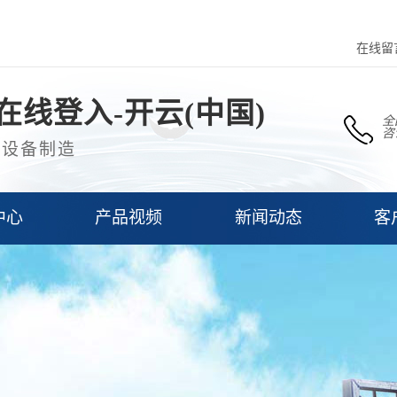
在线留
在线登入-开云(中国)
全
咨
理设备制造
中心
产品视频
新闻动态
客