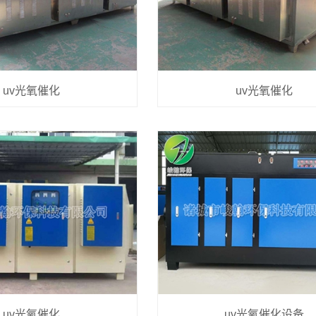
uv光氧催化
uv光氧催化
uv光氧催化
uv光氧催化设备