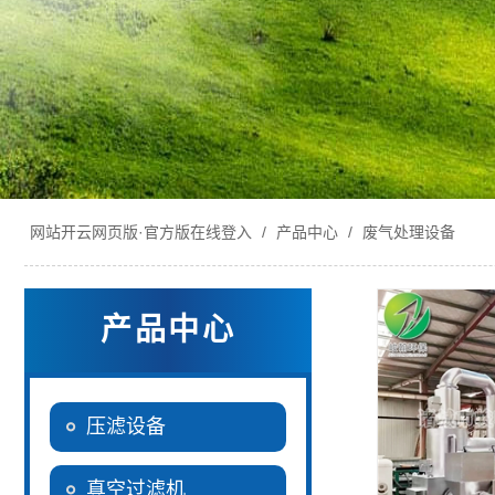
网站开云网页版·官方版在线登入
/
产品中心
/
废气处理设备
产品中心
压滤设备
真空过滤机