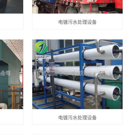
电镀污水处理设备
电镀污水处理设备