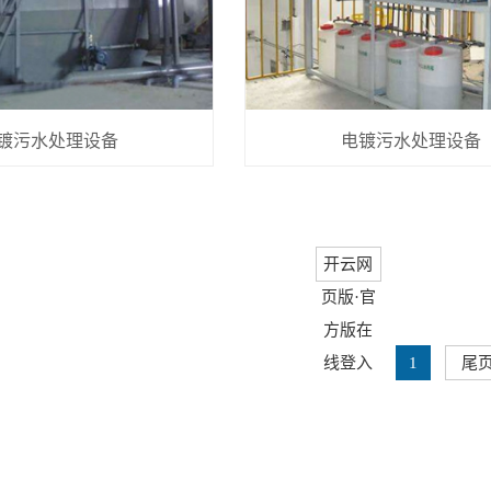
镀污水处理设备
电镀污水处理设备
开云网
页版·官
方版在
线登入
1
尾