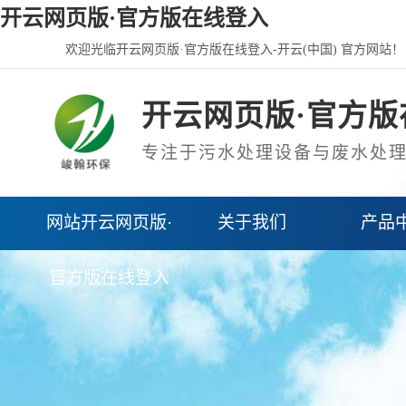
开云网页版·官方版在线登入
欢迎光临开云网页版·官方版在线登入-开云(中国) 官方网站！
开云网页版·官方版
专注于污水处理设备与废水处
网站开云网页版·
关于我们
产品
官方版在线登入