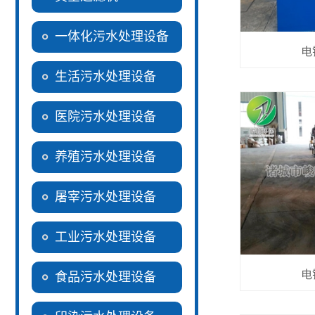
一体化污水处理设备
电
生活污水处理设备
医院污水处理设备
养殖污水处理设备
屠宰污水处理设备
工业污水处理设备
电
食品污水处理设备