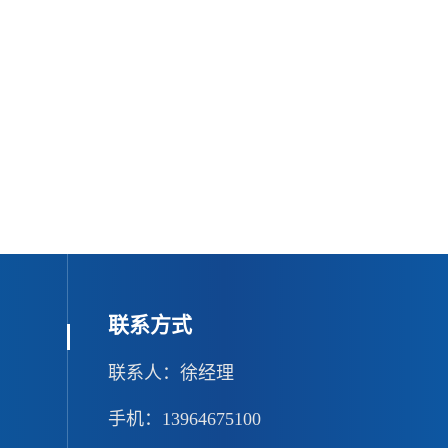
联系方式
联系人：徐经理
手机：13964675100