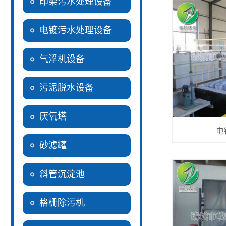
印染污水处理设备
电镀污水处理设备
气浮机设备
污泥脱水设备
厌氧塔
电
砂滤罐
斜管沉淀池
格栅除污机