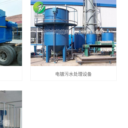
电镀污水处理设备