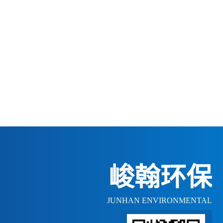
峻翰环保
JUNHAN ENVIRONMENTAL