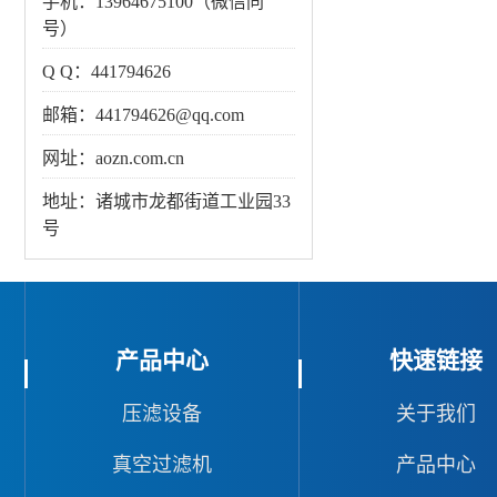
手机：13964675100（微信同
号）
Q Q：441794626
邮箱：441794626@qq.com
网址：aozn.com.cn
地址：诸城市龙都街道工业园33
号
产品中心
快速链接
压滤设备
关于我们
真空过滤机
产品中心