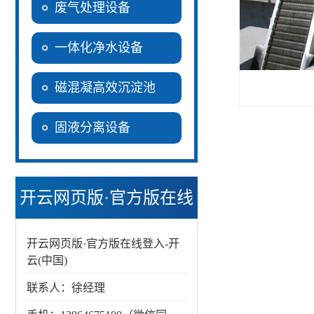
废气处理设备
一体化净水设备
磁混凝高效沉淀池
固液分离设备
开云网页版·官方版在线
登入-开云(中国)
开云网页版·官方版在线登入-开
云(中国)
联系人：徐经理