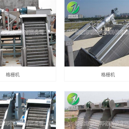
格栅机
格栅机