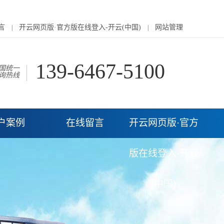
言
开云网页版·官方版在线登入-开云(中国)
网站管理
|
|
139-6467-5100
国统一
询热线
户案例
在线留言
开云网页版·官方
版在线登入-开云
(中国)