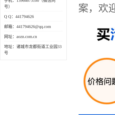
手机：13964675100（微信同
案，欢
号）
Q Q：441794626
邮箱：441794626@qq.com
网址：aozn.com.cn
地址：诸城市龙都街道工业园33
号