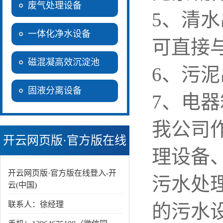
废气处理设备
5
、清水
一体化净水设备
可直接
磁混凝高效沉淀池
6、污
固液分离设备
7
、电器
我公司
开云网页版·官方版在线
理设备
登入-开云(中国)
开云网页版·官方版在线登入-开
污水处
云(中国)
联系人：徐经理
的污水