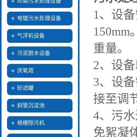
印染污水处理设备
1
、设备
电镀污水处理设备
150mm
气浮机设备
重量。
污泥脱水设备
2
、设备
厌氧塔
3
、设备
砂滤罐
接至调
斜管沉淀池
4
、污水
格栅除污机
免絮凝