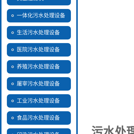
一体化污水处理设备
生活污水处理设备
医院污水处理设备
养殖污水处理设备
屠宰污水处理设备
工业污水处理设备
食品污水处理设备
污水处