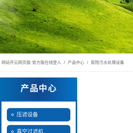
网站开云网页版·官方版在线登入
/
产品中心
/
医院污水处理设备
产品中心
压滤设备
真空过滤机