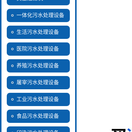
一体化污水处理设备
生活污水处理设备
医院污水处理设备
养殖污水处理设备
屠宰污水处理设备
工业污水处理设备
食品污水处理设备