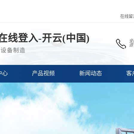
在线留
在线登入-开云(中国)
全
咨
理设备制造
中心
产品视频
新闻动态
客