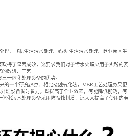
处理、飞机生活污水处理、码头 生活污水处理、商业街区生
经取得了显著成效，这要求我们对于污水处理应用于实践的要
艺的改进、工艺
突显一体化处理设备的优势。
来的一个研究热点。相比接触氧化法，
MBR
工艺处理效果更
水处理设备省时省力，既提高了作业效率，有能降低能耗，有
一体化污水处理设备采用防腐蚀材质，还大大提高了使用的寿