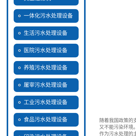
一体化污水处理设备
生活污水处理设备
医院污水处理设备
养殖污水处理设备
屠宰污水处理设备
工业污水处理设备
食品污水处理设备
随着我国政策的
又不能污染环境
作为污水处理的