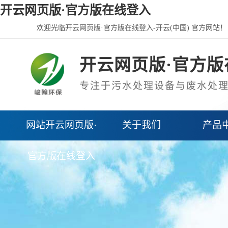
开云网页版·官方版在线登入
欢迎光临开云网页版·官方版在线登入-开云(中国) 官方网站！
开云网页版·官方版
专注于污水处理设备与废水处
网站开云网页版·
关于我们
产品
官方版在线登入