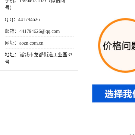
手机：13964675100（微信同
号）
Q Q：441794626
邮箱：441794626@qq.com
网址：aozn.com.cn
地址：诸城市龙都街道工业园33
号