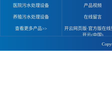
医院污水处理设备
产品视频
养殖污水处理设备
在线留言
查看更多产品>>
开云网页版·官方版在线
开云(中国)
Cop