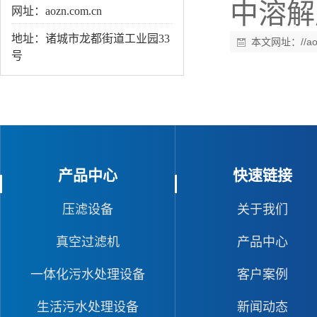
中溶解
网址：aozn.com.cn
地址：诸城市龙都街道工业园33
本文网址：
//a
号
产品中心
快速链接
压滤设备
关于我们
真空过滤机
产品中心
一体化污水处理设备
客户案例
生活污水处理设备
新闻动态