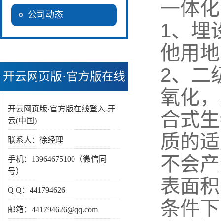
一体化
公司动态
1
、埋
他用地
2
、二
开云网页版·官方版在线
氧化，
登入-开云(中国)
开云网页版·官方版在线登入-开
合式生
云(中国)
质的适
联系人：徐经理
不会产
手机：13964675100（微信同
号）
表面积
Q Q：441794626
条件下
邮箱：441794626@qq.com